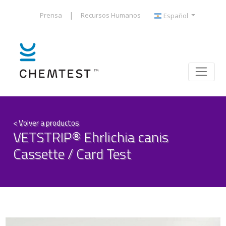
|
Prensa
Recursos Humanos
Español
< Volver a productos
VETSTRIP® Ehrlichia canis
Cassette / Card Test