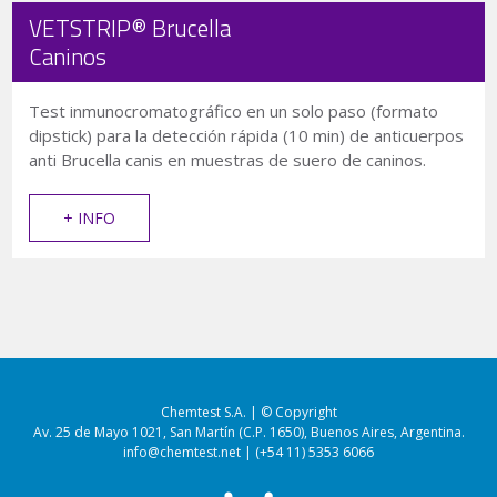
VETSTRIP® Brucella
Caninos
Test inmunocromatográfico en un solo paso (formato
dipstick) para la detección rápida (10 min) de anticuerpos
anti Brucella canis en muestras de suero de caninos.
+ INFO
Chemtest S.A. | © Copyright
Av. 25 de Mayo 1021, San Martín (C.P. 1650), Buenos Aires, Argentina.
info@chemtest.net | (+54 11) 5353 6066